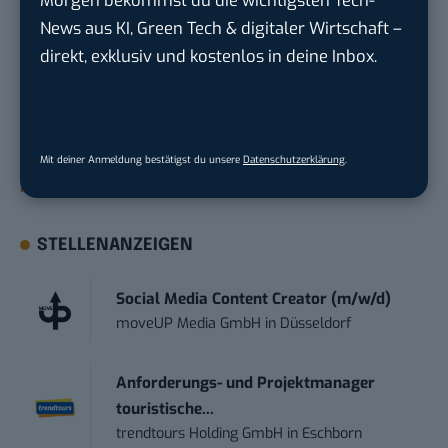
Morgen bekommst du die wichtigsten Tech-
Du möchtest nicht abgehängt werden
, wenn es um
News aus KI, Green Tech & digitaler Wirtschaft –
KI, Green Tech und die Tech-Themen von Morgen
direkt, exklusiv und kostenlos in deine Inbox.
geht? Über 12.000 smarte Leser bekommen jeden
Tag UPDATE, unser Tech-Briefing mit den
wichtigsten News des Tages – und sichern sich
damit ihren Vorsprung.
Hier kannst du dich
Mit deiner Anmeldung bestätigst du unsere
Datenschutzerklärung
.
kostenlos anmelden.
STELLENANZEIGEN
Social Media Content Creator (m/w/d)
moveUP Media GmbH
in
Düsseldorf
Anforderungs- und Projektmanager
touristische...
trendtours Holding GmbH
in
Eschborn