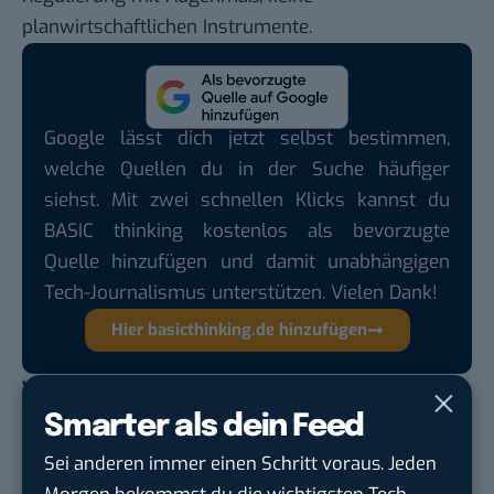
planwirtschaftlichen Instrumente.
Google lässt dich jetzt selbst bestimmen,
welche Quellen du in der Suche häufiger
siehst. Mit zwei schnellen Klicks kannst du
BASIC thinking kostenlos als bevorzugte
Quelle hinzufügen und damit unabhängigen
Tech-Journalismus unterstützen. Vielen Dank!
Hier basicthinking.de hinzufügen
Was meint ihr? Sollte die EU schnell und hart
durchgreifen, um die Google-Dominanz
Smarter als dein Feed
einzuschränken? Oder eher nicht?
Sei anderen immer einen Schritt voraus. Jeden