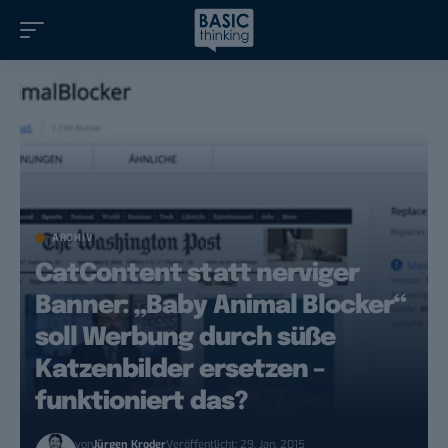
ARCHIV
CatContent statt nerviger
Banner: „Baby Animal Blocker“
soll Werbung durch süße
Katzenbilder ersetzen –
funktioniert das?
von
Jürgen Kroder
Veröffentlicht: 29. Jan. 2015