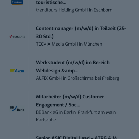
touristische...
trendtours Holding GmbH
in
Eschborn
Contentmanager (m/w/d) in Teilzeit (25-
30 Std.)
TECVIA Media GmbH
in
München
Werkstudent (m/w/d) im Bereich
Webdesign &amp...
ALFIX GmbH
in
Großschirma bei Freiberg
Mitarbeiter (m/w/d) Customer
Engagement / Soc...
BBBank eG
in
Berlin, Frankfurt am Main,
Karlsruhe
Senior ASIC Digital Lead – ATPG & M...