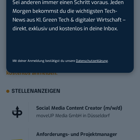
Sei anderen immer einen Schritt voraus. Jeden
Bilder: Screenshots
Morgen bekommst du die wichtigsten Tech-
News aus KI, Green Tech & digitaler Wirtschaft –
Du möchtest nicht abgehängt werden
, wenn es um
direkt, exklusiv und kostenlos in deine Inbox.
KI, Green Tech und die Tech-Themen von Morgen
geht? Über 12.000 smarte Leser bekommen jeden
Tag UPDATE, unser Tech-Briefing mit den
wichtigsten News des Tages – und sichern sich
Mit deiner Anmeldung bestätigst du unsere
Datenschutzerklärung
.
damit ihren Vorsprung.
Hier kannst du dich
kostenlos anmelden.
STELLENANZEIGEN
Social Media Content Creator (m/w/d)
moveUP Media GmbH
in
Düsseldorf
Anforderungs- und Projektmanager