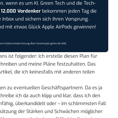
n, wenn es um KI, Green Tech und die Tech-
r
12.000 Vordenker
bekommen jeden Tag die
e Inbox und sichern sich ihren Vorsprung.
 mit etwas Glück Apple AirPods gewinnen!
nsere
Datenschutzerklärung
. Beim Gewinnspiel gelten die
AGB
.
ns ist folgender: Ich erstelle diesen Plan für
hreiben und meine Pläne festzuhalten. Das
tikel, die ich keinesfalls mit anderen teilen
en zu eventuellen Geschäftspartnern. Da es ja
chreibe ich da auch klipp und klar, dass ich den
nfähig, überkandidelt oder – im schlimmsten Fall
nschätzung der Stärken und Schwächen möglicher