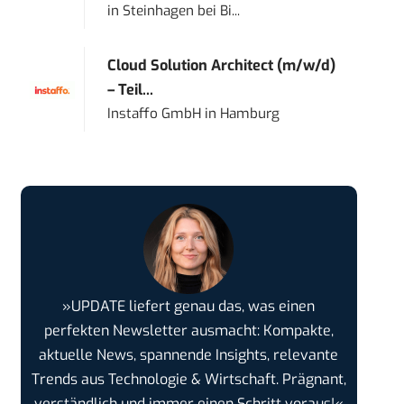
in
Steinhagen bei Bi...
Cloud Solution Architect (m/w/d)
– Teil...
Instaffo GmbH
in
Hamburg
»UPDATE liefert genau das, was einen
perfekten Newsletter ausmacht: Kompakte,
aktuelle News, spannende Insights, relevante
Trends aus Technologie & Wirtschaft. Prägnant,
verständlich und immer einen Schritt voraus!«