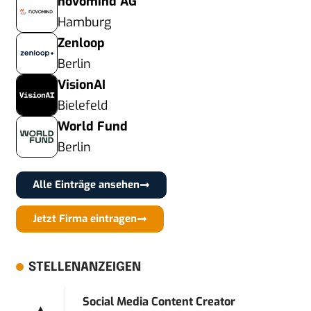
novomind AG
Hamburg
Zenloop
Berlin
VisionAI
Bielefeld
World Fund
Berlin
Alle Einträge ansehen
Jetzt Firma eintragen
STELLENANZEIGEN
Social Media Content Creator