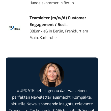
Handelskammer
in
Berlin
Teamleiter (m/w/d) Customer
Engagement / Soci...
BBBank eG
in
Berlin, Frankfurt am
Main, Karlsruhe
»UPDATE liefert genau das, was einen
perfekten Newsletter ausmacht: Kompakte,
aktuelle News, spannende Insights, relevante
Trends aus Technologie & Wirtschaft. Prägnant,