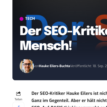
TECH
Der SEO-Kritik
Mensch!
von
Hauke Eilers-Buchta
Veröffentlicht: 18. Sep. 
Der SEO-Kritiker Hauke Eilers ist n
Teilen
Ganz im Gegenteil. Aber er hält nich