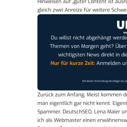
Hinweisen auf „guter Content ist ausre
gleich zwei Anreize für weitere Schwe
Du willst nicht abgehängt werde
Themen von Morgen geht? Übe
wichtigsten News direkt in di
Nur für kurze Zeit:
Anmelden und
Mit deiner Anmeldung bestätigst du u
Zurück zum Anfang. Meist kommen der
man eigentlich gar nicht kennt. Eigentl
Spammer. DeutschSEO, Lena Maier und 
ich als Webmaster einen erwähnensw