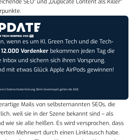
ichende SEO“ und „Duplicate Content als Killer“
rpunkte.
n, wenn es um KI, Green Tech und die Tech-
r
12.000 Vordenker
bekommen jeden Tag die
e Inbox und sichern sich ihren Vorsprung.
 mit etwas Glück Apple AirPods gewinnen!
nsere
Datenschutzerklärung
. Beim Gewinnspiel gelten die
AGB
.
artige Mails von selbsternannten SEOs, die
ich, weil sie in der Szene bekannt sind – als
wie sie alle heißen. Es wird versprochen, dass
erten Mehrwert durch einen Linktausch habe.