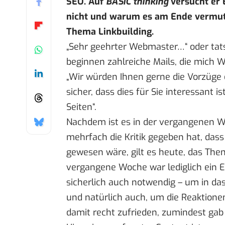
SEO. Auf
BASIC thinking
versucht er 
nicht und warum es am Ende vermutli
Thema Linkbuilding.
„Sehr geehrter Webmaster…“ oder tats
beginnen zahlreiche Mails, die mich 
„Wir würden Ihnen gerne die Vorzüge e
sicher, dass dies für Sie interessant is
Seiten“.
Nachdem ist es in der vergangenen 
mehrfach die Kritik gegeben hat, das
gewesen wäre, gilt es heute, das Them
vergangene Woche war lediglich ein E
sicherlich auch notwendig – um in das
und natürlich auch, um die Reaktione
damit recht zufrieden, zumindest ga