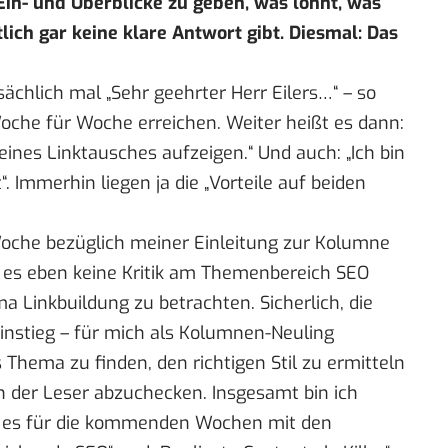
Ein- und Überblicke zu geben, was lohnt, was
ch gar keine klare Antwort gibt. Diesmal: Das
ächlich mal „Sehr geehrter Herr Eilers…“ – so
Woche für Woche erreichen. Weiter heißt es dann:
ines Linktausches aufzeigen.“ Und auch: „Ich bin
t“. Immerhin liegen ja die „Vorteile auf beiden
Woche bezüglich
meiner Einleitung zur Kolumne
s es eben keine Kritik am Themenbereich SEO
a Linkbuildung zu betrachten. Sicherlich, die
instieg – für mich als Kolumnen-Neuling
 Thema zu finden, den richtigen Stil zu ermitteln
n der Leser abzuchecken. Insgesamt bin ich
b es für die kommenden Wochen mit den