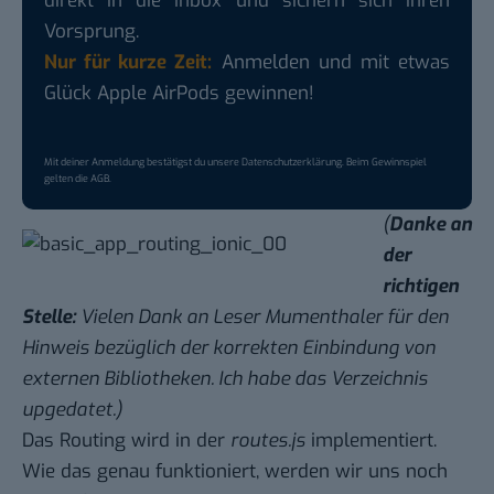
direkt in die Inbox und sichern sich ihren
Vorsprung.
Nur für kurze Zeit:
Anmelden und mit etwas
Glück Apple AirPods gewinnen!
Mit deiner Anmeldung bestätigst du unsere
Datenschutzerklärung
. Beim Gewinnspiel
gelten die
AGB
.
(
Danke an
der
richtigen
Stelle:
Vielen Dank an Leser Mumenthaler für den
Hinweis bezüglich der korrekten Einbindung von
externen Bibliotheken. Ich habe das Verzeichnis
upgedatet.)
Das Routing wird in der
routes.js
implementiert.
Wie das genau funktioniert, werden wir uns noch