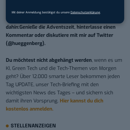
spannende Themen aus der obigen Liste
heraussuchen und diese umsetzen und dir das
Mit deiner Anmeldung bestätigst du unsere
Datenschutzerklärung
.
Ergebnis dokumentiert zur Verfügung stellen. Bis
dahin:Genieße die Adventszeit, hinterlasse einen
Kommentar oder diskutiere mit mir auf Twitter
(
@hueggenberg
).
Du möchtest nicht abgehängt werden
, wenn es um
KI, Green Tech und die Tech-Themen von Morgen
geht? Über 12.000 smarte Leser bekommen jeden
Tag UPDATE, unser Tech-Briefing mit den
wichtigsten News des Tages – und sichern sich
damit ihren Vorsprung.
Hier kannst du dich
kostenlos anmelden.
STELLENANZEIGEN