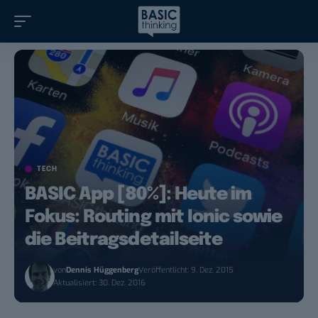
TECH
BASIC App [80%]: Heute im
Fokus: Routing mit Ionic sowie
die Beitragsdetailseite
von
Dennis Hüggenberg
Veröffentlicht: 9. Dez. 2015
Aktualisiert: 30. Dez. 2016