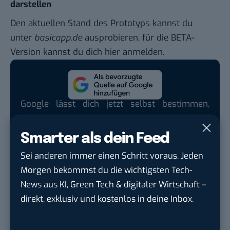
darstellen
Den aktuellen Stand des Prototyps kannst du
unter
basicapp.de
ausprobieren, für die BETA-
Version kannst du dich
hier anmelden
.
Google lässt dich jetzt selbst bestimmen,
welche Quellen du in der Suche häufiger
siehst. Mit zwei schnellen Klicks kannst du
Smarter als dein Feed
BASIC thinking kostenlos als bevorzugte
Sei anderen immer einen Schritt voraus. Jeden
Quelle hinzufügen und damit unabhängigen
Morgen bekommst du die wichtigsten Tech-
Tech-Journalismus unterstützen. Vielen Dank!
News aus KI, Green Tech & digitaler Wirtschaft –
Hier basicthinking.de hinzufügen
direkt, exklusiv und kostenlos in deine Inbox.
Für die kommende Woche werde ich mir wieder