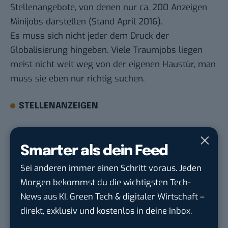
Stellenangebote, von denen nur ca. 200 Anzeigen
Minijobs darstellen (Stand April 2016).
Es muss sich nicht jeder dem Druck der
Globalisierung hingeben. Viele Traumjobs liegen
meist nicht weit weg von der eigenen Haustür, man
muss sie eben nur richtig suchen.
STELLENANZEIGEN
Social Media Content Creator (m/w/d)
moveUP Media GmbH
in
Düsseldorf
Smarter als dein Feed
Sei anderen immer einen Schritt voraus. Jeden
Anforderungs- und Projektmanager
Morgen bekommst du die wichtigsten Tech-
touristische...
News aus KI, Green Tech & digitaler Wirtschaft –
trendtours Holding GmbH
in
Eschborn
direkt, exklusiv und kostenlos in deine Inbox.