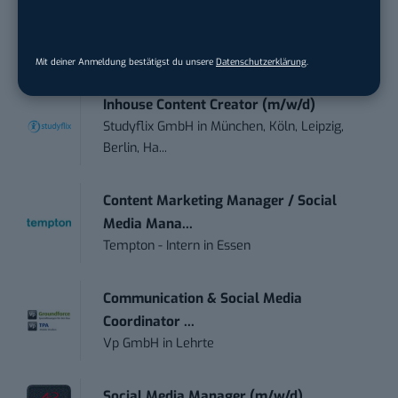
Teamleitung Social-Media-Management
(m/w/d)
Bremer Tageszeitungen AG
in
Bremen
Mit deiner Anmeldung bestätigst du unsere
Datenschutzerklärung
.
Inhouse Content Creator (m/w/d)
Studyflix GmbH
in
München, Köln, Leipzig,
Berlin, Ha...
Content Marketing Manager / Social
Media Mana...
Tempton - Intern
in
Essen
Communication & Social Media
Coordinator ...
Vp GmbH
in
Lehrte
Social Media Manager (m/w/d)