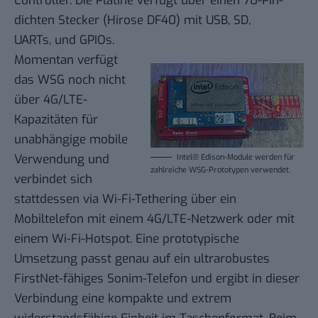
Controller. Die Platine verfügt über einen 70-Pin-
dichten Stecker (
Hirose
DF40) mit USB,
SD
,
UARTs
, und
GPIOs
.
Momentan verfügt
das WSG noch nicht
über 4G/LTE-
Kapazitäten für
unabhängige mobile
Verwendung und
Intel® Edison-Module werden für
zahlreiche WSG-Prototypen verwendet.
verbindet sich
stattdessen via Wi-Fi-Tethering über ein
Mobiltelefon mit einem 4G/LTE-Netzwerk oder mit
einem Wi-Fi-Hotspot. Eine prototypische
Umsetzung passt genau auf ein ultrarobustes
FirstNet-fähiges Sonim-Telefon und ergibt in dieser
Verbindung eine kompakte und extrem