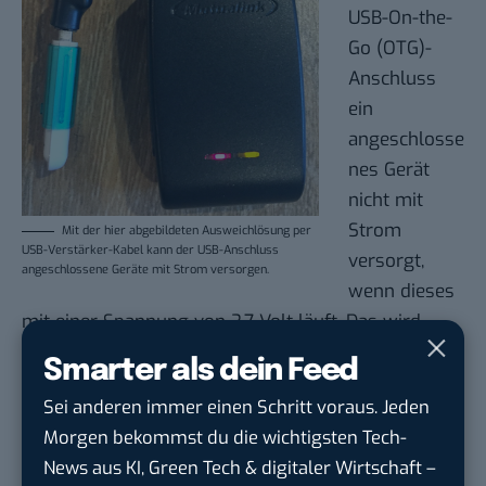
USB-On-the-
Go (OTG)-
Anschluss
ein
angeschlosse
nes Gerät
nicht mit
Strom
Mit der hier abgebildeten Ausweichlösung per
USB-Verstärker-Kabel kann der USB-Anschluss
versorgt,
angeschlossene Geräte mit Strom versorgen.
wenn dieses
mit einer Spannung von 3,7 Volt läuft. Das wird
dann zum Problem, wenn der Benutzer Strom für
Smarter als dein Feed
beispielsweise eine externe +5V USB-Kamera
Sei anderen immer einen Schritt voraus. Jeden
benötigt. Das Team fand eine Ausweichlösung in
Morgen bekommst du die wichtigsten Tech-
Form eines zusätzlichen USB-Verstärker-Kabels
News aus KI, Green Tech & digitaler Wirtschaft –
zwischen dem WSG und dem Peripheriegerät.