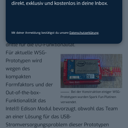
direkt, exklusiv und kostenlos in deine Inbox.
Wie das folgende Bild zeigt, lief ein späterer
Prototyp auf einem Stack aus drei Spark Fun
Platinen: Eine für das Intel® Edison Modul, eine
Mit deiner Anmeldung bestätigst du unsere
Datenschutzerklärung
.
zweite für die Batterie und das Ladegerät und die
dritte für die I/O-Funktionalität.
Für aktuelle WSG-
Prototypen wird
wegen des
kompakten
Formfaktors und der
Out-of-the-box-
Bei der Konstruktion einiger WSG-
Prototypen wurden Spark Fun Platinen
Funktionalität das
verwendet.
Intel® Edison Modul bevorzugt, obwohl das Team
an einer Lösung für das USB-
Stromversorgungsproblem dieser Prototypen