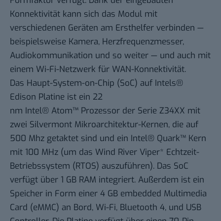
Formfaktor verfügt. Dank der eingebauten
Konnektivität kann sich das Modul mit
verschiedenen Geräten am Ersthelfer verbinden —
beispielsweise Kamera, Herzfrequenzmesser,
Audiokommunikation und so weiter — und auch mit
einem Wi-Fi-Netzwerk für WAN-Konnektivität.
Das Haupt-System-on-Chip (
SoC
) auf Intels®
Edison Platine ist ein
22
nm
Intel®
Atom
™ Prozessor der Serie Z34XX mit
zwei
Silvermont
Mikroarchitektur-Kernen, die auf
500 Mhz getaktet sind und ein
Intel® Quark™
Kern
mit 100 MHz (um das Wind River Viper* Echtzeit-
Betriebssystem (
RTOS
) auszuführen). Das SoC
verfügt über 1 GB RAM integriert. Außerdem ist ein
Speicher in Form einer 4 GB embedded Multimedia
Card (
eMMC
) an Bord,
Wi-Fi
,
Bluetooth 4
, und
USB