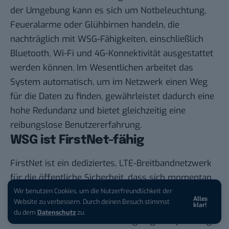
der Umgebung kann es sich um Notbeleuchtung,
Feueralarme oder Glühbirnen handeln, die
nachträglich mit WSG-Fähigkeiten, einschließlich
Bluetooth, Wi-Fi und 4G-Konnektivität ausgestattet
werden können. Im Wesentlichen arbeitet das
System automatisch, um im Netzwerk einen Weg
für die Daten zu finden, gewährleistet dadurch eine
hohe Redundanz und bietet gleichzeitig eine
reibungslose Benutzererfahrung.
WSG ist FirstNet-fähig
FirstNet
ist ein dediziertes, LTE-Breitbandnetzwerk
für die öffentliche Sicherheit, dass sich momentan
in der Konsultationsphase befindet, bevor es auf
Wir benutzen Cookies, um die Nutzerfreundlichkeit der
Alles
Website zu verbessern. Durch deinen Besuch stimmst
nationaler Ebene in den USA eingeführt wird. Es
klar!
du dem
Datenschutz
zu.
wurde als Antwort auf die endgültige Empfehlung