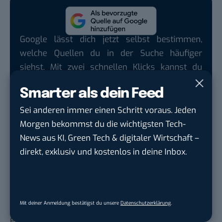
Google lässt dich jetzt selbst bestimmen,
welche Quellen du in der Suche häufiger
siehst. Mit zwei schnellen Klicks kannst du
BASIC thinking kostenlos als bevorzugte
Smarter als dein Feed
Quelle hinzufügen und damit unabhängigen
Tech-Journalismus unterstützen. Vielen Dank!
Sei anderen immer einen Schritt voraus. Jeden
Morgen bekommst du die wichtigsten Tech-
Hier basicthinking.de hinzufügen
News aus KI, Green Tech & digitaler Wirtschaft –
direkt, exklusiv und kostenlos in deine Inbox.
Die re:publica bietet natürlich auch in diesem Jahr
einen
Livestream
, für alle Daheimgebliebenen an
und die Sessions werden aufgezeichnet. Morgen
gibt es meinen ersten Tag auf der #rpTEN natürlich
Mit deiner Anmeldung bestätigst du unsere
Datenschutzerklärung
.
hier
. Und hier findest du eine
Bildergalerie mit tollen
Eindrücken
von Snowden, Sascha Lobo und dem