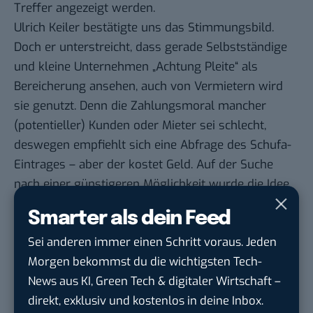
Treffer angezeigt werden.
Ulrich Keiler bestätigte uns das Stimmungsbild.
Doch er unterstreicht, dass gerade Selbstständige
und kleine Unternehmen „Achtung Pleite“ als
Bereicherung ansehen, auch von Vermietern wird
sie genutzt. Denn die Zahlungsmoral mancher
(potentieller) Kunden oder Mieter sei schlecht,
deswegen empfiehlt sich eine Abfrage des Schufa-
Eintrages – aber der kostet Geld. Auf der Suche
nach einer günstigeren Möglichkeit wurde die Idee
für App geboren, so Keiler.
Smarter als dein Feed
Fazit zu „Achtung pleite“
Sei anderen immer einen Schritt voraus. Jeden
Die Pro-Argumente verstehe ich, sogar sehr gut. Als
Morgen bekommst du die wichtigsten Tech-
Freelancer lasse mich immer wieder auf neue
News aus KI, Green Tech & digitaler Wirtschaft –
Kunden ein, bei denen ich nicht weiß, wie es um ihre
direkt, exklusiv und kostenlos in deine Inbox.