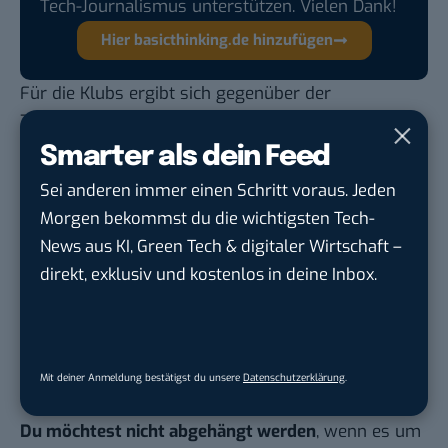
Tech-Journalismus unterstützen. Vielen Dank!
Hier basicthinking.de hinzufügen
Für die Klubs ergibt sich gegenüber der
Zentralvermarktung insgesamt natürlich eine
Chance. In der Umsetzung bedeutet dies vermutlich
Smarter als dein Feed
die Erweiterung bestehender Partnerschaften oder
Sei anderen immer einen Schritt voraus. Jeden
die Erstellung von Paketen für neue Sponsoring-
Morgen bekommst du die wichtigsten Tech-
Partner. Der Einzelwert der Trikotärmel-Platzierung
News aus KI, Green Tech & digitaler Wirtschaft –
wird also nicht immer ersichtlich sein. Und es ist ja
direkt, exklusiv und kostenlos in deine Inbox.
auch nicht komplett ausgeschlossen, dass trotz der
Einzelvermarktung ein Sponsor mehrere
Trikotärmel buchen möchte, sofern es ihm vor
allem um Sichtbarkeit geht.
Mit deiner Anmeldung bestätigst du unsere
Datenschutzerklärung
.
Du möchtest nicht abgehängt werden
, wenn es um