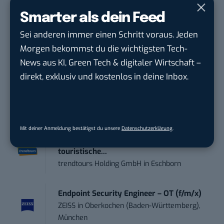
Spezialisten. Üblicherweise ist dieses fundierte
Know-how in Werbeagenturen zu finden, die dann
Smarter als dein Feed
auch gleich die richtigen Marketingskanäle
Sei anderen immer einen Schritt voraus. Jeden
auswählen.
Morgen bekommst du die wichtigsten Tech-
News aus KI, Green Tech & digitaler Wirtschaft –
STELLENANZEIGEN
direkt, exklusiv und kostenlos in deine Inbox.
Social Media Content Creator (m/w/d)
moveUP Media GmbH
in
Düsseldorf
Mit deiner Anmeldung bestätigst du unsere
Datenschutzerklärung
.
Anforderungs- und Projektmanager
touristische...
trendtours Holding GmbH
in
Eschborn
Endpoint Security Engineer – OT (f/m/x)
ZEISS
in
Oberkochen (Baden-Württemberg),
München