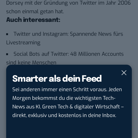
Dorsey mit der Gründung von Twitter im Jahr 2006
schon einmal getan hat.
Auch interessant:
Twitter und Instagram: Spannende News fürs
Livestreaming
Social Bots auf Twitter: 48 Millionen Accounts
sind keine Menschen
Zwischen digitaler Bohéme und Kommerz:
Smarter als dein Feed
Twitter macht in Berlin dicht
Sei anderen immer einen Schritt voraus. Jeden
Morgen bekommst du die wichtigsten Tech-
Du möchtest nicht abgehängt werden
, wenn es um
News aus KI, Green Tech & digitaler Wirtschaft –
KI, Green Tech und die Tech-Themen von Morgen
direkt, exklusiv und kostenlos in deine Inbox.
geht? Über 12.000 smarte Leser bekommen jeden
Tag UPDATE, unser Tech-Briefing mit den
wichtigsten News des Tages – und sichern sich