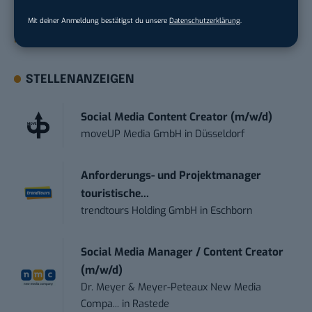
damit ihren Vorsprung.
Hier kannst du dich
Mit deiner Anmeldung bestätigst du unsere
Datenschutzerklärung
.
kostenlos anmelden.
STELLENANZEIGEN
Social Media Content Creator (m/w/d)
moveUP Media GmbH
in
Düsseldorf
Anforderungs- und Projektmanager
touristische...
trendtours Holding GmbH
in
Eschborn
Social Media Manager / Content Creator
(m/w/d)
Dr. Meyer & Meyer-Peteaux New Media
Compa...
in
Rastede