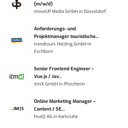
(m/w/d)
moveUP Media GmbH
in
Düsseldorf
Anforderungs- und
Projektmanager touristische...
trendtours Holding GmbH
in
Eschborn
Senior Frontend Engineer –
Vue.js / Jav...
itmX GmbH
in
Pforzheim
Online Marketing Manager –
Content / SE...
hiveQ AG
in
Karlsruhe