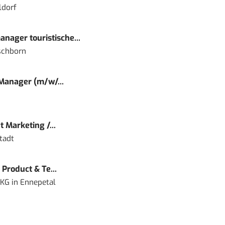
ldorf
nager touristische...
schborn
 Manager (m/w/...
 Marketing /...
tadt
Product & Te...
 KG
in
Ennepetal