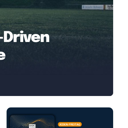
-Driven
e