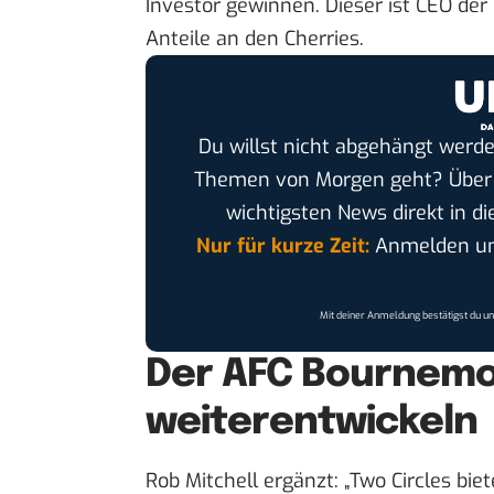
Investor
gewinnen
. Dieser ist CEO d
Anteile an den Cherries.
Du willst nicht abgehängt werde
Themen von Morgen geht? Übe
wichtigsten News direkt in di
Nur für kurze Zeit:
Anmelden und
Mit deiner Anmeldung bestätigst du u
Der AFC Bournemou
weiterentwickeln
Rob Mitchell ergänzt: „Two Circles biet