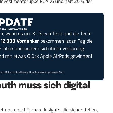
er Investmentgruppe PEAK6 und hält 25% der
n, wenn es um KI, Green Tech und die Tech-
r
12.000 Vordenker
bekommen jeden Tag die
e Inbox und sichern sich ihren Vorsprung.
 mit etwas Glück Apple AirPods gewinnen!
nsere
Datenschutzerklärung
. Beim Gewinnspiel gelten die
AGB
.
th muss sich digital
et uns unschätzbare Insights, die sicherstellen,