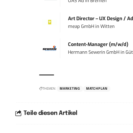
OAS AG
in
Bremen
Art Director – UX Design / Ad
meap GmbH
in
Witten
Content-Manager (m/w/d)
Hermann Sewerin GmbH
in
Güt
THEMEN:
MARKETING
MATCHPLAN
Teile diesen Artikel