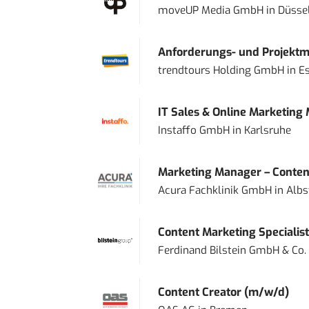
moveUP Media GmbH
in
Düsse
Anforderungs- und Projektma
trendtours Holding GmbH
in
E
IT Sales & Online Marketing
Instaffo GmbH
in
Karlsruhe
Marketing Manager – Content
Acura Fachklinik GmbH
in
Albs
Content Marketing Specialist 
Ferdinand Bilstein GmbH & Co.
Content Creator (m/w/d)