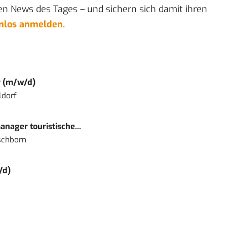
en News des Tages – und sichern sich damit ihren
enlos anmelden.
r (m/w/d)
ldorf
nager touristische...
schborn
/d)