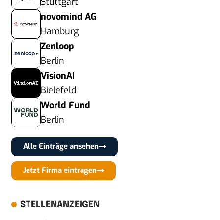
Stuttgart
novomind AG
Hamburg
Zenloop
Berlin
VisionAI
Bielefeld
World Fund
Berlin
Alle Einträge ansehen
Jetzt Firma eintragen
STELLENANZEIGEN