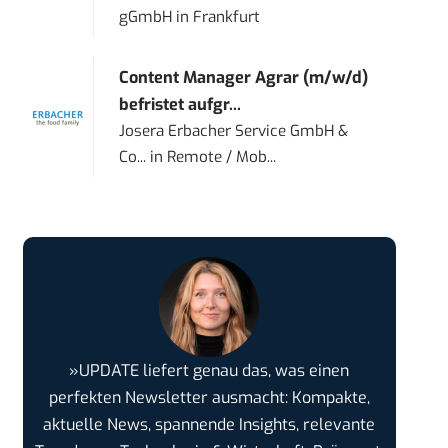
gGmbH
in
Frankfurt
Content Manager Agrar (m/w/d)
befristet aufgr...
Josera Erbacher Service GmbH &
Co...
in
Remote / Mob...
»UPDATE liefert genau das, was einen
perfekten Newsletter ausmacht: Kompakte,
aktuelle News, spannende Insights, relevante