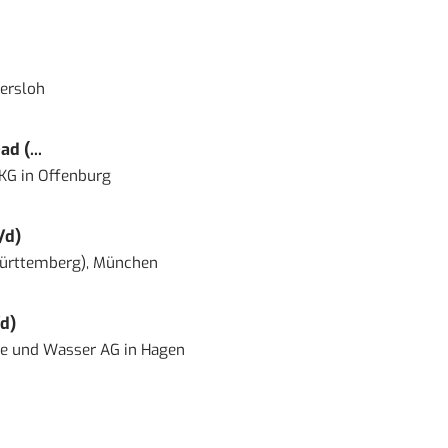
ersloh
d (...
 KG
in
Offenburg
/d)
ürttemberg), München
d)
ie und Wasser AG
in
Hagen