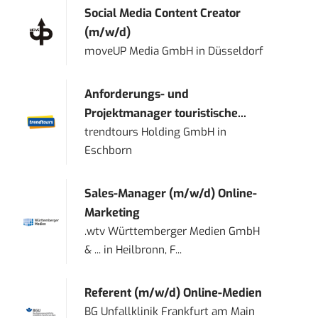
Social Media Content Creator
(m/w/d)
moveUP Media GmbH
in
Düsseldorf
Anforderungs- und
Projektmanager touristische...
trendtours Holding GmbH
in
Eschborn
Sales-Manager (m/w/d) Online-
Marketing
.wtv Württemberger Medien GmbH
& ...
in
Heilbronn, F...
Referent (m/w/d) Online-Medien
BG Unfallklinik Frankfurt am Main