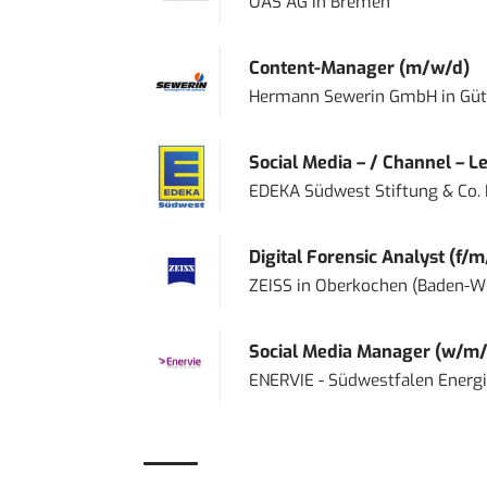
OAS AG
in
Bremen
Content-Manager (m/w/d)
Hermann Sewerin GmbH
in
Güt
Social Media – / Channel – Lea
EDEKA Südwest Stiftung & Co.
Digital Forensic Analyst (f/m
ZEISS
in
Oberkochen (Baden-W
Social Media Manager (w/m/
ENERVIE - Südwestfalen Energ