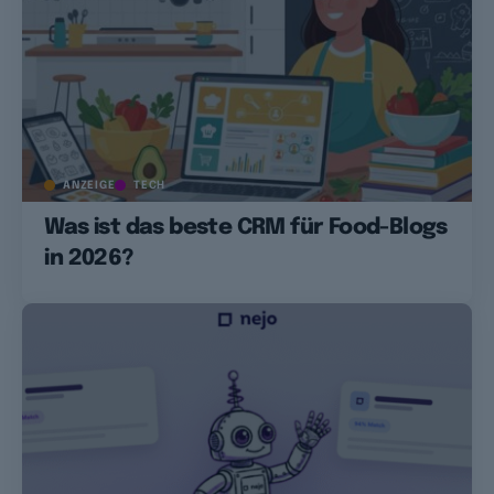
ANZEIGE
TECH
Was ist das beste CRM für Food-Blogs
in 2026?