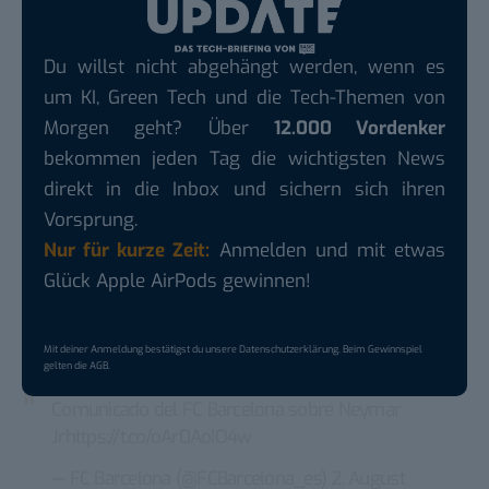
Du willst nicht abgehängt werden, wenn es
um KI, Green Tech und die Tech-Themen von
Morgen geht? Über
12.000 Vordenker
bekommen jeden Tag die wichtigsten News
direkt in die Inbox und sichern sich ihren
Vorsprung.
Nur für kurze Zeit:
Anmelden und mit etwas
Glück Apple AirPods gewinnen!
Mit deiner Anmeldung bestätigst du unsere
Datenschutzerklärung
. Beim Gewinnspiel
gelten die
AGB
.
Comunicado del FC Barcelona sobre Neymar
Jr
https://t.co/oAr0AoIO4w
— FC Barcelona (@FCBarcelona_es)
2. August