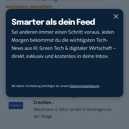
kostenlos anmelden.
Smarter als dein Feed
STELLENANZEIGEN
Sei anderen immer einen Schritt voraus. Jeden
Social Media Content Creator (m/w/d)
Morgen bekommst du die wichtigsten Tech-
moveUP Media GmbH
in
Düsseldorf
News aus KI, Green Tech & digitaler Wirtschaft –
direkt, exklusiv und kostenlos in deine Inbox.
Anforderungs- und Projektmanager
touristische...
trendtours Holding GmbH
in
Eschborn
Mit deiner Anmeldung bestätigst du unsere
Datenschutzerklärung
.
Social Media Manager – Content
Creation...
Wiedmann & Winz GmbH
in
Geislingen an
der Steige