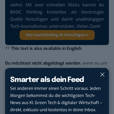
siehst. Mit zwei schnellen Klicks kannst du
BASIC thinking kostenlos als bevorzugte
Quelle hinzufügen und damit unabhängigen
Tech-Journalismus unterstützen. Vielen Dank!
Hier basicthinking.de hinzufügen
??
This text is also available in English
Du möchtest nicht abgehängt werden
, wenn es um
KI, Green Tech und die Tech-Themen von Morgen
geht? Über 12.000 smarte Leser bekommen jeden
Smarter als dein Feed
Tag UPDATE, unser Tech-Briefing mit den
Sei anderen immer einen Schritt voraus. Jeden
wichtigsten News des Tages – und sichern sich
Morgen bekommst du die wichtigsten Tech-
damit ihren Vorsprung.
Hier kannst du dich
News aus KI, Green Tech & digitaler Wirtschaft –
kostenlos anmelden.
direkt, exklusiv und kostenlos in deine Inbox.