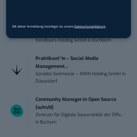
STELLENANZEIGEN
Anforderungs- und Projektmanager
Mit deiner Anmeldung bestätigst du unsere
Datenschutzerklärung
.
touristische...
trendtours Holding GmbH
in
Eschborn
Praktikant*in – Social Media
Management...
Garados Swimwear – MWN Holding GmbH
in
Düsseldorf
Community Manager:in Open Source
(w/m/d)
Zentrum für Digitale Souveränität der Öffe...
in
Bochum