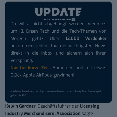
Du willst nicht abgehängt werden, wenn es
um KI, Green Tech und die Tech-Themen von
Morgen geht? Über
12.000 Vordenker
bekommen jeden Tag die wichtigsten News
direkt in die Inbox und sichern sich ihren
Vorsprung.
Nur für kurze Zeit:
Anmelden und mit etwas
Glück Apple AirPods gewinnen!
Mit deiner Anmeldung bestätigst du unsere
Datenschutzerklärung
. Beim Gewinnspiel
gelten die
AGB
.
Kelvin Gardner
, Geschäftsführer der
Licensing
Industry Merchandisers ‚Association
sagte