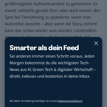
größtmögliche Aufmerksamkeit zu generieren. Es
macht vielleicht gerade Sinn, oder auch keinen, den
Spot bei Tiernahrung zu platzieren, wenn man
Autoreifen bewirbt – aber wenn die Story stimmt,
kann das schon wieder was werden. Letztendlich
planen wir aber genau all das im Vorfeld und
stimmen uns mit dem Kunden ab.
Smarter als dein Feed
Das Internet ist unberechenbar. Ist eine gewisse
Sei anderen immer einen Schritt voraus. Jeden
Risikobereitschaft zu neuen Viraltrends besonders
Morgen bekommst du die wichtigsten Tech-
wichtig?
News aus KI, Green Tech & digitaler Wirtschaft –
Ich finde schon! Das ist ganz wichtig. Man kann nie
direkt, exklusiv und kostenlos in deine Inbox.
alles im Vorfeld bei einem viralen Clip zu 100%
planen. ABER man kann schon im Vorfeld schauen,
dass eine umwerfende Geschichte da ist, die
entweder skurril oder todkomisch oder verwirrend
Mit deiner Anmeldung bestätigst du unsere
Datenschutzerklärung
.
oder sogar verstörend ist und dadurch dann