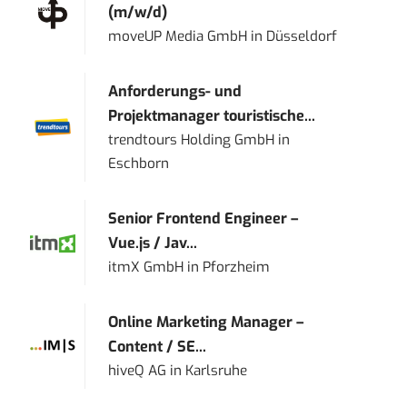
(m/w/d)
moveUP Media GmbH
in
Düsseldorf
Anforderungs- und
Projektmanager touristische...
trendtours Holding GmbH
in
Eschborn
Senior Frontend Engineer –
Vue.js / Jav...
itmX GmbH
in
Pforzheim
Online Marketing Manager –
Content / SE...
hiveQ AG
in
Karlsruhe