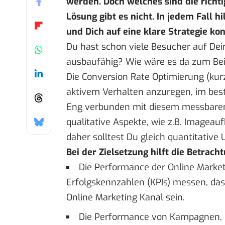
werden. Doch welches sind die richti
Lösung gibt es nicht. In jedem Fall h
und Dich auf eine klare Strategie kon
Du hast schon viele Besucher auf Dei
ausbaufähig? Wie wäre es da zum Beis
Die Conversion Rate Optimierung (kurz
aktivem Verhalten anzuregen, im best
Eng verbunden mit diesem messbaren,
qualitative Aspekte, wie z.B. Imageau
daher solltest Du gleich quantitative U
Bei der Zielsetzung hilft die Betrach
Die Performance der Online Marketi
Erfolgskennzahlen (KPIs) messen, das
Online Marketing Kanal sein.
Die Performance von Kampagnen, di