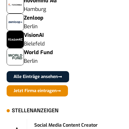
novomind AG
Hamburg
Zenloop
Berlin
VisionAI
Bielefeld
World Fund
Berlin
Alle Einträge ansehen
Jetzt Firma eintragen
STELLENANZEIGEN
Social Media Content Creator