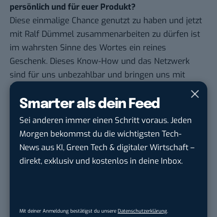
persönlich und für euer Produkt?
Diese einmalige Chance genutzt zu haben und jetzt
mit Ralf Dümmel zusammenarbeiten zu dürfen ist
im wahrsten Sinne des Wortes ein reines
Geschenk. Dieses Know-How und das Netzwerk
sind für uns unbezahlbar und bringen uns mit
Sicherheit noch viel weiter als wir uns das zum
heutigen Tage vorstellen können.
Smarter als dein Feed
Danke für das Gespräch.
Sei anderen immer einen Schritt voraus. Jeden
Morgen bekommst du die wichtigsten Tech-
News aus KI, Green Tech & digitaler Wirtschaft –
direkt, exklusiv und kostenlos in deine Inbox.
Google lässt dich jetzt selbst bestimmen,
welche Quellen du in der Suche häufiger
siehst. Mit zwei schnellen Klicks kannst du
BASIC thinking kostenlos als bevorzugte
Mit deiner Anmeldung bestätigst du unsere
Datenschutzerklärung
.