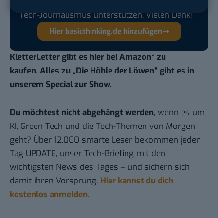
Quelle hinzufügen und damit unabhängigen
Tech-Journalismus unterstützen. Vielen Dank!
Hier basicthinking.de hinzufügen
KletterLetter gibt es
hier bei Amazon
* zu
kaufen.
Alles zu „Die Höhle der Löwen“ gibt es
in
unserem Special zur Show
.
Du möchtest nicht abgehängt werden
, wenn es um
KI, Green Tech und die Tech-Themen von Morgen
geht? Über 12.000 smarte Leser bekommen jeden
Tag UPDATE, unser Tech-Briefing mit den
wichtigsten News des Tages – und sichern sich
damit ihren Vorsprung.
Hier kannst du dich
kostenlos anmelden.