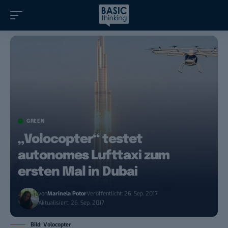
GREEN
„Volocopter“ testet
autonomes Lufttaxi zum
ersten Mal in Dubai
von
Marinela Potor
Veröffentlicht: 26. Sep. 2017
Aktualisiert: 26. Sep. 2017
Bild: Volocopter