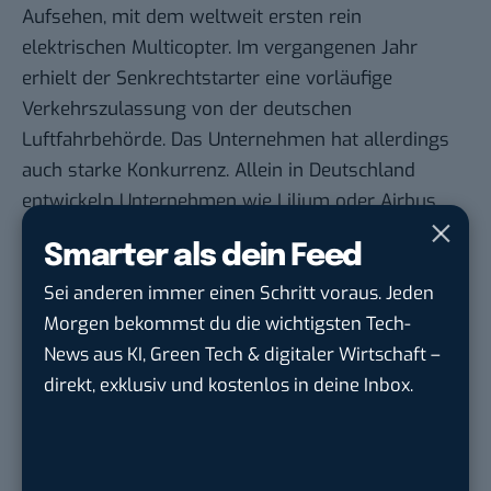
Aufsehen, mit dem weltweit ersten rein
elektrischen Multicopter. Im vergangenen Jahr
erhielt der Senkrechtstarter eine vorläufige
Verkehrszulassung von der deutschen
Luftfahrbehörde. Das Unternehmen hat allerdings
auch starke Konkurrenz. Allein in Deutschland
entwickeln Unternehmen wie Lilium oder Airbus
ebenfalls innovative urbane Transportkonzepte.
Smarter als dein Feed
Auch interessant:
Sei anderen immer einen Schritt voraus. Jeden
Lilium vs. Pop.Up: Die E-Flugzeuge im Vergleich
Morgen bekommst du die wichtigsten Tech-
[Bildergalerie]
News aus KI, Green Tech & digitaler Wirtschaft –
Fliegende Autos: Diese Unternehmen wollen
direkt, exklusiv und kostenlos in deine Inbox.
hoch hinaus
Video: Autonomer Roboter „OR3“ soll in Dubai
Kriminelle aufspüren