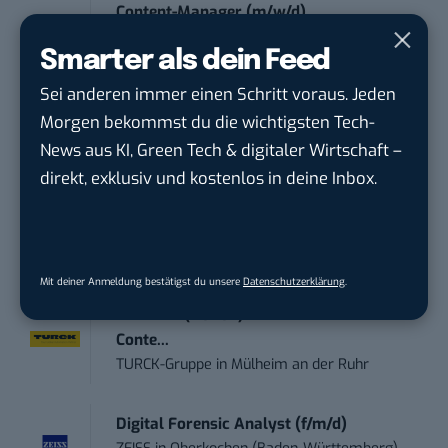
Content-Manager (m/w/d)
Hermann Sewerin GmbH
in
Gütersloh
Smarter als dein Feed
Sei anderen immer einen Schritt voraus. Jeden
Online-Redakteur / Content Creator
Morgen bekommst du die wichtigsten Tech-
(m/w/d) B2...
TURCK-Gruppe
in
Mülheim an der Ruhr
News aus KI, Green Tech & digitaler Wirtschaft –
direkt, exklusiv und kostenlos in deine Inbox.
Social Media – / Channel – Lead (...
EDEKA Südwest Stiftung & Co. KG
in
Offenburg
Mit deiner Anmeldung bestätigst du unsere
Datenschutzerklärung
.
Volontär (m/w/d) Online-Redaktion &
Conte...
TURCK-Gruppe
in
Mülheim an der Ruhr
Digital Forensic Analyst (f/m/d)