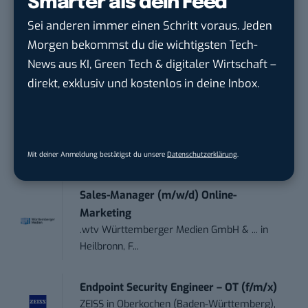
Smarter als dein Feed
Performance Marketing Manager
Sei anderen immer einen Schritt voraus. Jeden
Schwerpunkt Pai...
Morgen bekommst du die wichtigsten Tech-
EDEKA Südwest Stiftung & Co. KG
in
Offenburg
News aus KI, Green Tech & digitaler Wirtschaft –
direkt, exklusiv und kostenlos in deine Inbox.
Social Media Consultant & Account Lead
(m...
Social DNA GmbH
in
Frankfurt am Main,
Frankfurt am Main
Mit deiner Anmeldung bestätigst du unsere
Datenschutzerklärung
.
Sales-Manager (m/w/d) Online-
Marketing
.wtv Württemberger Medien GmbH & ...
in
Heilbronn, F...
Endpoint Security Engineer – OT (f/m/x)
ZEISS
in
Oberkochen (Baden-Württemberg),