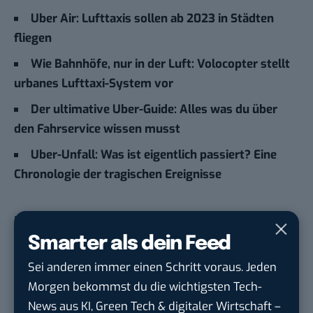
Uber Air: Lufttaxis sollen ab 2023 in Städten
fliegen
Wie Bahnhöfe, nur in der Luft: Volocopter stellt
urbanes Lufttaxi-System vor
Der ultimative Uber-Guide: Alles was du über
den Fahrservice wissen musst
Uber-Unfall: Was ist eigentlich passiert? Eine
Chronologie der tragischen Ereignisse
Du möchtest nicht abgehängt werden
, wenn es um
KI, Green Tech und die Tech-Themen von Morgen
Smarter als dein Feed
geht? Über 12.000 smarte Leser bekommen jeden
Sei anderen immer einen Schritt voraus. Jeden
Tag UPDATE, unser Tech-Briefing mit den
Morgen bekommst du die wichtigsten Tech-
wichtigsten News des Tages – und sichern sich
News aus KI, Green Tech & digitaler Wirtschaft –