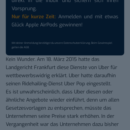
direkt in die Inbox und sichern sich ihren
Vorsprung.
Nur für kurze Zeit:
Anmelden und mit etwas
Glück Apple AirPods gewinnen!
Mit deiner Anmeldung bestätigst du unsere
Datenschutzerklärung
. Beim Gewinnspiel
gelten die
AGB
.
Kein Wunder. Am 18. März 2015 hatte das
Landgericht Frankfurt diese Dienste von Uber für
wettbewerbswidrig erklärt. Uber hatte daraufhin
seinen Ridehailing-Dienst Uber Pop eingestellt.
Es ist unwahrscheinlich, dass Uber diesen oder
ähnliche Angebote wieder einführt, denn um allen
Gesetzesvorlagen zu entsprechen, müsste das
Unternehmen seine Preise stark erhöhen. In der
Vergangenheit war das Unternehmen dazu bisher