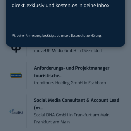
damit ihren Vorsprung.
Hier kannst du dich
direkt, exklusiv und kostenlos in deine Inbox.
kostenlos anmelden.
STELLENANZEIGEN
Mit deiner Anmeldung bestätigst du unsere
Datenschutzerklärung
.
Social Media Content Creator (m/w/d)
moveUP Media GmbH
in
Düsseldorf
Anforderungs- und Projektmanager
touristische...
trendtours Holding GmbH
in
Eschborn
Social Media Consultant & Account Lead
(m...
Social DNA GmbH
in
Frankfurt am Main,
Frankfurt am Main