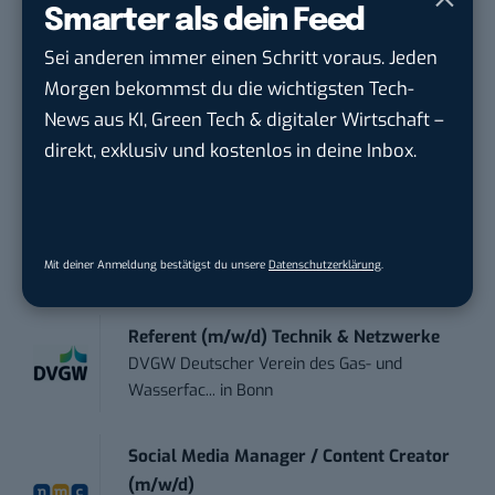
Te...
Smarter als dein Feed
Ferdinand Bilstein GmbH & Co. KG
in
Sei anderen immer einen Schritt voraus. Jeden
Ennepetal
Morgen bekommst du die wichtigsten Tech-
News aus KI, Green Tech & digitaler Wirtschaft –
IT Sales & Online Marketing Manager
direkt, exklusiv und kostenlos in deine Inbox.
(m/w/...
Instaffo GmbH
in
Karlsruhe
Social Media Manager (m/w/d)
Mit deiner Anmeldung bestätigst du unsere
Datenschutzerklärung
.
BANNERKÖNIG GmbH
in
Gelsenkirchen
Referent (m/w/d) Technik & Netzwerke
DVGW Deutscher Verein des Gas- und
Wasserfac...
in
Bonn
Social Media Manager / Content Creator
(m/w/d)