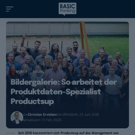
MONEY
SOCIAL
Bildergalerie: So arbeitet der
Produktdaten-Spezialist
Productsup
von
Christian Erxleben
Veröffentlicht: 23. Juni 2018
Aktualisiert: 17. Feb. 2025
Seit 2010 konzentriert sich Productsup auf das Management von