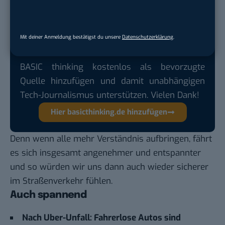
Google lässt dich jetzt selbst bestimmen,
welche Quellen du in der Suche häufiger
Mit deiner Anmeldung bestätigst du unsere
Datenschutzerklärung
.
siehst. Mit zwei schnellen Klicks kannst du
BASIC thinking kostenlos als bevorzugte
Quelle hinzufügen und damit unabhängigen
Tech-Journalismus unterstützen. Vielen Dank!
Hier basicthinking.de hinzufügen
Denn wenn alle mehr Verständnis aufbringen, fährt
es sich insgesamt angenehmer und entspannter
und so würden wir uns dann auch wieder sicherer
im Straßenverkehr fühlen.
Auch spannend
Nach Uber-Unfall: Fahrerlose Autos sind