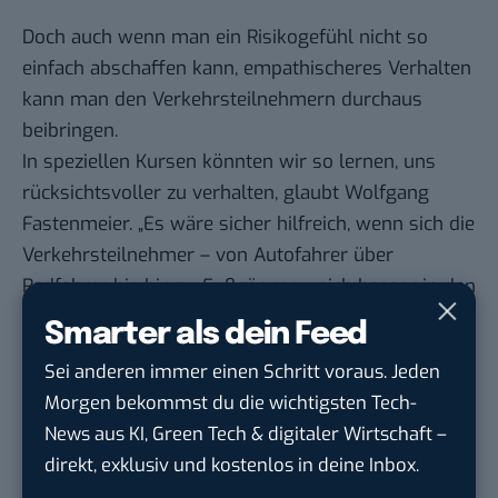
Doch auch wenn man ein Risikogefühl nicht so
einfach abschaffen kann, empathischeres Verhalten
kann man den Verkehrsteilnehmern durchaus
beibringen.
In speziellen Kursen könnten wir so lernen, uns
rücksichtsvoller zu verhalten, glaubt Wolfgang
Fastenmeier. „Es wäre sicher hilfreich, wenn sich die
Verkehrsteilnehmer – von Autofahrer über
Radfahrer bis hin zu Fußgänger – sich besser in den
anderen hineinversetzen könnten.“
Smarter als dein Feed
Anstatt zum Beispiel als Fußgänger wild über die
Sei anderen immer einen Schritt voraus. Jeden
Straße zu rennen und dadurch riskante
Morgen bekommst du die wichtigsten Tech-
Bremsmanöver zu provozieren, können wir einfach
News aus KI, Green Tech & digitaler Wirtschaft –
den
Zebrastreifen
nutzen.
direkt, exklusiv und kostenlos in deine Inbox.