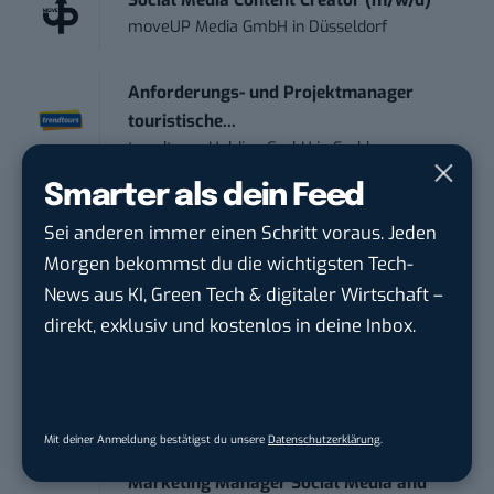
moveUP Media GmbH
in
Düsseldorf
Anforderungs- und Projektmanager
touristische...
trendtours Holding GmbH
in
Eschborn
Smarter als dein Feed
Teamleiter (m/w/d) Customer
Sei anderen immer einen Schritt voraus. Jeden
Engagement / Soci...
Morgen bekommst du die wichtigsten Tech-
BBBank eG
in
Berlin, Frankfurt am Main,
News aus KI, Green Tech & digitaler Wirtschaft –
Karlsruhe
direkt, exklusiv und kostenlos in deine Inbox.
Content Manager (m/w/g) mit
Schwerpunkt Socia...
LEUCHTTURM1917
in
Geesthacht
Mit deiner Anmeldung bestätigst du unsere
Datenschutzerklärung
.
Marketing Manager Social Media and