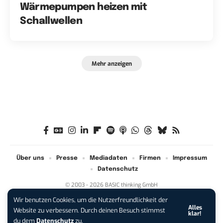
Wärmepumpen heizen mit
Schallwellen
Mehr anzeigen
Über uns
Presse
Mediadaten
Firmen
Impressum
Datenschutz
© 2003 - 2026 BASIC thinking GmbH
Wir benutzen Cookies, um die Nutzerfreundlichkeit der
Alles
iPhone 17 Pro sichern:
Für 1 € +
Website zu verbessern. Durch deinen Besuch stimmst
klar!
200 € Hardware-Bonus!
du dem
Datenschutz
zu.