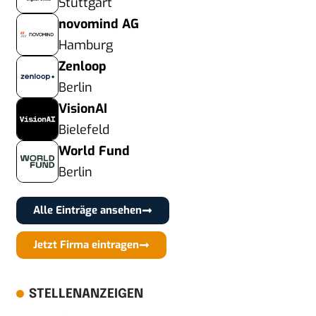
Stuttgart
novomind AG
Hamburg
Zenloop
Berlin
VisionAI
Bielefeld
World Fund
Berlin
Alle Einträge ansehen
Jetzt Firma eintragen
STELLENANZEIGEN