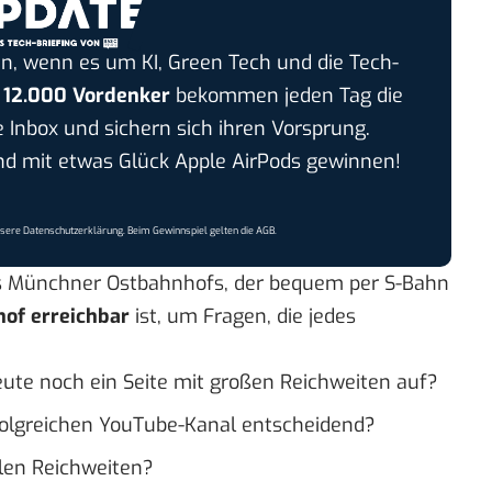
n, wenn es um KI, Green Tech und die Tech-
r
12.000 Vordenker
bekommen jeden Tag die
e Inbox und sichern sich ihren Vorsprung.
 mit etwas Glück Apple AirPods gewinnen!
nsere
Datenschutzerklärung
. Beim Gewinnspiel gelten die
AGB
.
 Münchner Ostbahnhofs, der bequem per S-Bahn
of erreichbar
ist, um Fragen, die jedes
ute noch ein Seite mit großen Reichweiten auf?
folgreichen YouTube-Kanal entscheidend?
alen Reichweiten?