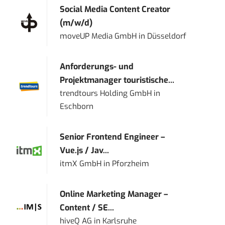
Social Media Content Creator
(m/w/d)
moveUP Media GmbH
in
Düsseldorf
Anforderungs- und
Projektmanager touristische...
trendtours Holding GmbH
in
Eschborn
Senior Frontend Engineer –
Vue.js / Jav...
itmX GmbH
in
Pforzheim
Online Marketing Manager –
Content / SE...
hiveQ AG
in
Karlsruhe