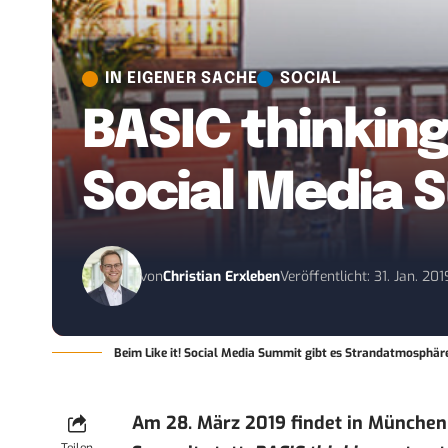
IN EIGENER SACHE
SOCIAL
BASIC thinking
Social Media S
von
Christian Erxleben
Veröffentlicht: 31. Jan. 201
Beim Like it! Social Media Summit gibt es Strandatmosphäre
Am 28. März 2019 findet in München 