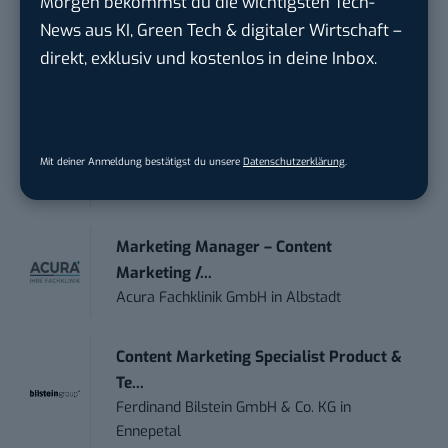
Morgen bekommst du die wichtigsten Tech-
Anforderungs- und Projektmanager
News aus KI, Green Tech & digitaler Wirtschaft –
touristische...
direkt, exklusiv und kostenlos in deine Inbox.
trendtours Holding GmbH
in
Eschborn
IT Sales & Online Marketing Manager
(m/w/...
Mit deiner Anmeldung bestätigst du unsere
Datenschutzerklärung
.
Instaffo GmbH
in
Karlsruhe
Marketing Manager – Content
Marketing /...
Acura Fachklinik GmbH
in
Albstadt
Content Marketing Specialist Product &
Te...
Ferdinand Bilstein GmbH & Co. KG
in
Ennepetal