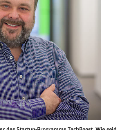
hmer des Startup-Programms
TechBoost
. Wie seid