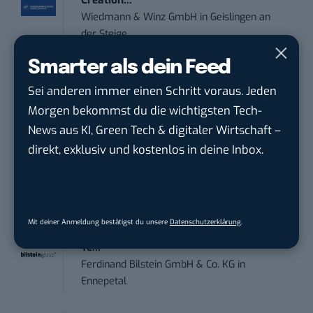
Wiedmann & Winz GmbH
in
Geislingen an
der Steige
Smarter als dein Feed
IT Sales & Online Marketing Manager
Sei anderen immer einen Schritt voraus. Jeden
(m/w/...
Morgen bekommst du die wichtigsten Tech-
Instaffo GmbH
in
Karlsruhe
News aus KI, Green Tech & digitaler Wirtschaft –
direkt, exklusiv und kostenlos in deine Inbox.
Marketing Manager – Content
Marketing /...
Acura Fachklinik GmbH
in
Albstadt
Mit deiner Anmeldung bestätigst du unsere
Datenschutzerklärung
.
Content Marketing Specialist Product &
Te...
Ferdinand Bilstein GmbH & Co. KG
in
Ennepetal