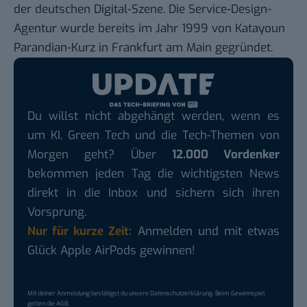
der deutschen Digital-Szene. Die Service-Design-
Agentur wurde bereits im Jahr 1999 von Katayoun
Parandian-Kurz in Frankfurt am Main gegründet.
Du willst nicht abgehängt werden, wenn es
um KI, Green Tech und die Tech-Themen von
Morgen geht? Über
12.000 Vordenker
bekommen jeden Tag die wichtigsten News
direkt in die Inbox und sichern sich ihren
Vorsprung.
Nur für kurze Zeit:
Anmelden und mit etwas
Glück Apple AirPods gewinnen!
Mit deiner Anmeldung bestätigst du unsere
Datenschutzerklärung
. Beim Gewinnspiel
gelten die
AGB
.