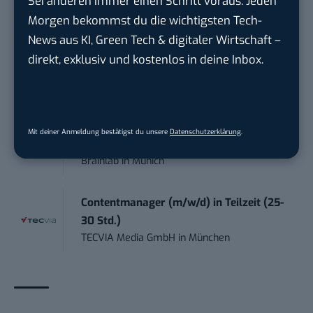
Sei anderen immer einen Schritt voraus. Jeden
BANNERKÖNIG GmbH
in
Gelsenkirchen
Morgen bekommst du die wichtigsten Tech-
News aus KI, Green Tech & digitaler Wirtschaft –
Editorial Prompt Engineer (m/w/d)
direkt, exklusiv und kostenlos in deine Inbox.
Motor Presse Verlagsgesellschaft mbH
in
Stuttgart
Working Student Digital Learning – R&D
Mit deiner Anmeldung bestätigst du unsere
Datenschutzerklärung
.
Pr...
Brainlab
in
Munich
Contentmanager (m/w/d) in Teilzeit (25-
30 Std.)
TECVIA Media GmbH
in
München