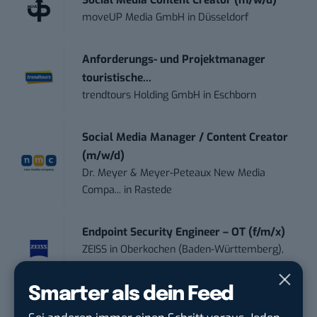
Social Media Content Creator (m/w/d)
moveUP Media GmbH
in
Düsseldorf
Anforderungs- und Projektmanager
touristische...
trendtours Holding GmbH
in
Eschborn
Social Media Manager / Content Creator
(m/w/d)
Dr. Meyer & Meyer-Peteaux New Media
Compa...
in
Rastede
Endpoint Security Engineer – OT (f/m/x)
ZEISS
in
Oberkochen (Baden-Württemberg),
München
Smarter als dein Feed
Social Media Manager (m/w/d)