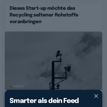
Dieses Start-up möchte das
Recycling seltener Rohstoffe
voranbringen
ARCHIV
Farbige Menschen werden durch
Smarter als dein Feed
Überwachungsmaßnahmen öfter