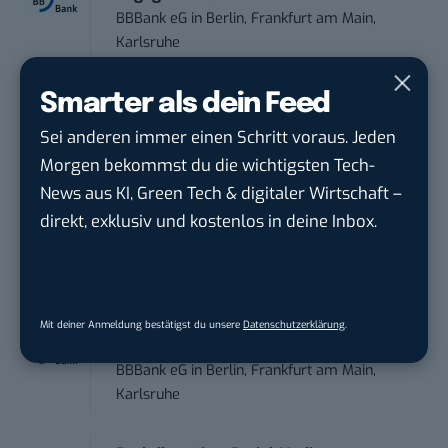
BBBank eG
in
Berlin, Frankfurt am Main,
Karlsruhe
Smarter als dein Feed
Senior ASIC Digital Lead – ATPG & M...
Bosch Gruppe
in
Reutlingen
Sei anderen immer einen Schritt voraus. Jeden
Morgen bekommst du die wichtigsten Tech-
Volontärin / Volontär für
News aus KI, Green Tech & digitaler Wirtschaft –
Kommunikation mit d...
direkt, exklusiv und kostenlos in deine Inbox.
DIHK | Deutsche Industrie- und
Handelskammer
in
Berlin
Teamleiter (m/w/d) Customer
Mit deiner Anmeldung bestätigst du unsere
Datenschutzerklärung
.
Engagement / Soci...
BBBank eG
in
Berlin, Frankfurt am Main,
Karlsruhe