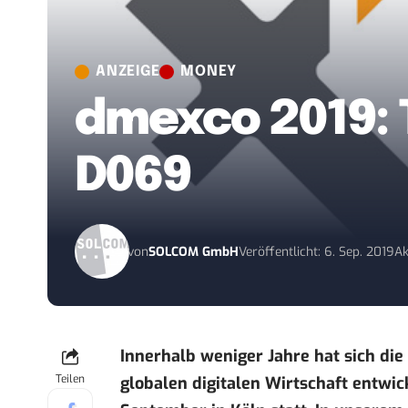
ANZEIGE
MONEY
dmexco 2019: T
D069
von
SOLCOM GmbH
Veröffentlicht: 6. Sep. 2019
Ak
Innerhalb weniger Jahre hat sich di
Teilen
globalen digitalen Wirtschaft entwick