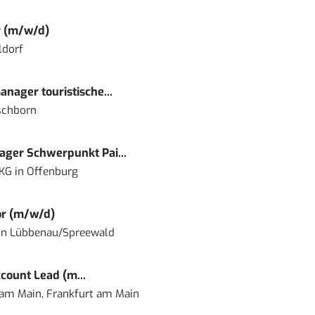
r (m/w/d)
ldorf
nager touristische...
schborn
ger Schwerpunkt Pai...
 KG
in
Offenburg
or (m/w/d)
in
Lübbenau/Spreewald
count Lead (m...
 am Main, Frankfurt am Main