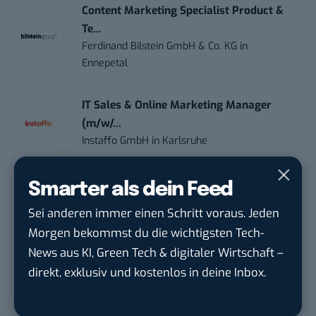
Content Marketing Specialist Product &
Te...
Ferdinand Bilstein GmbH & Co. KG
in
Ennepetal
IT Sales & Online Marketing Manager
(m/w/...
Instaffo GmbH
in
Karlsruhe
Content Manager Agrar (m/w/d)
Smarter als dein Feed
befristet aufgr...
Sei anderen immer einen Schritt voraus. Jeden
Josera Erbacher Service GmbH & Co...
in
Morgen bekommst du die wichtigsten Tech-
Remote / Mob...
News aus KI, Green Tech & digitaler Wirtschaft –
direkt, exklusiv und kostenlos in deine Inbox.
Social Media Manager (m/w/d)
BANNERKÖNIG GmbH
in
Gelsenkirchen