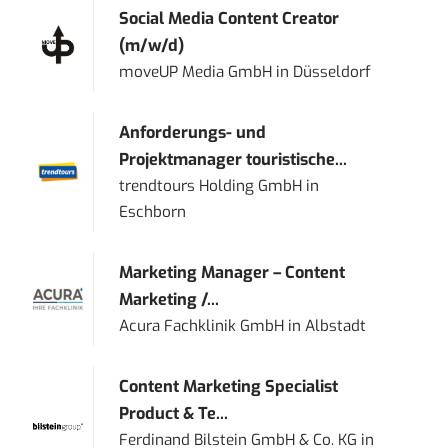
Social Media Content Creator
(m/w/d)
moveUP Media GmbH
in
Düsseldorf
Anforderungs- und
Projektmanager touristische...
trendtours Holding GmbH
in
Eschborn
Marketing Manager – Content
Marketing /...
Acura Fachklinik GmbH
in
Albstadt
Content Marketing Specialist
Product & Te...
Ferdinand Bilstein GmbH & Co. KG
in