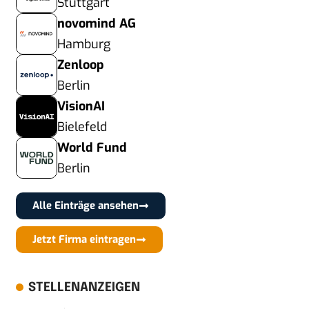
Stuttgart
novomind AG
Hamburg
Zenloop
Berlin
VisionAI
Bielefeld
World Fund
Berlin
Alle Einträge ansehen
Jetzt Firma eintragen
STELLENANZEIGEN