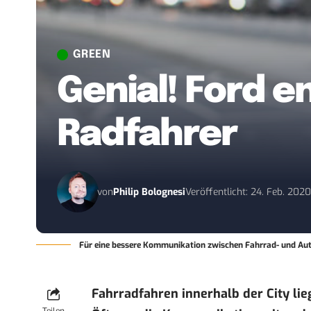
GREEN
Genial! Ford e
Radfahrer
von
Philip Bolognesi
Veröffentlicht: 24. Feb. 202
Für eine bessere Kommunikation zwischen Fahrrad- und Aut
Fahrradfahren innerhalb der City lieg