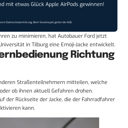
 mit etwas Glück Apple AirPods gewinnen!
nsere
Datenschutzerklärung
. Beim Gewinnspiel gelten die
AGB
.
ren zu minimieren, hat Autobauer Ford jetzt
versität in Tilburg eine Emoji-Jacke entwickelt.
Fernbedienung Richtung
nderen Straßenteilnehmern mitteilen, welche
 oder ob ihnen aktuell Gefahren drohen.
f der Rückseite der Jacke, die der Fahrradfahrer
ktivieren kann.