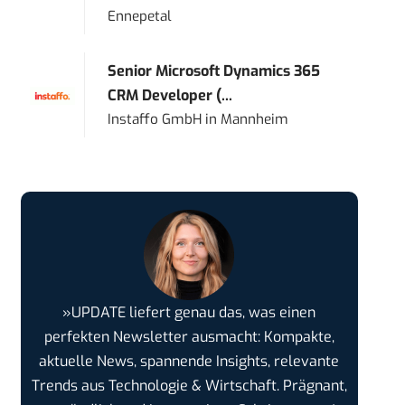
Ennepetal
Senior Microsoft Dynamics 365
CRM Developer (...
Instaffo GmbH
in
Mannheim
»UPDATE liefert genau das, was einen
perfekten Newsletter ausmacht: Kompakte,
aktuelle News, spannende Insights, relevante
Trends aus Technologie & Wirtschaft. Prägnant,