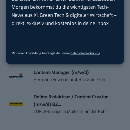
Marketing Manager – Content
Morgen bekommst du die wichtigsten Tech-
Marketing /...
News aus KI, Green Tech & digitaler Wirtschaft –
Acura Fachklinik GmbH
in
Albstadt
direkt, exklusiv und kostenlos in deine Inbox.
Content Marketing Specialist Product &
Te...
Ferdinand Bilstein GmbH & Co. KG
in
Mit deiner Anmeldung bestätigst du unsere
Datenschutzerklärung
.
Ennepetal
Content-Manager (m/w/d)
Hermann Sewerin GmbH
in
Gütersloh
Online-Redakteur / Content Creator
(m/w/d) B2...
TURCK-Gruppe
in
Mülheim an der Ruhr