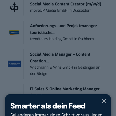
Social Media Content Creator (m/w/d)
moveUP Media GmbH
in
Düsseldorf
Anforderungs- und Projektmanager
touristische...
trendtours Holding GmbH
in
Eschborn
Social Media Manager – Content
Creation...
Wiedmann & Winz GmbH
in
Geislingen an
der Steige
IT Sales & Online Marketing Manager
(m/w/...
Instaffo GmbH
in
Karlsruhe
Smarter als dein Feed
Sei anderen immer einen Schritt voraus. Jeden