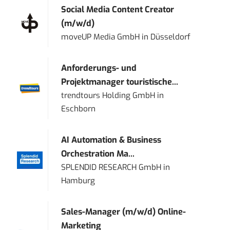
Social Media Content Creator
(m/w/d)
moveUP Media GmbH
in
Düsseldorf
Anforderungs- und
Projektmanager touristische...
trendtours Holding GmbH
in
Eschborn
AI Automation & Business
Orchestration Ma...
SPLENDID RESEARCH GmbH
in
Hamburg
Sales-Manager (m/w/d) Online-
Marketing