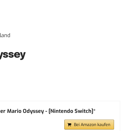
hland
yssey
er Mario Odyssey - [Nintendo Switch]*
Bei Amazon kaufen