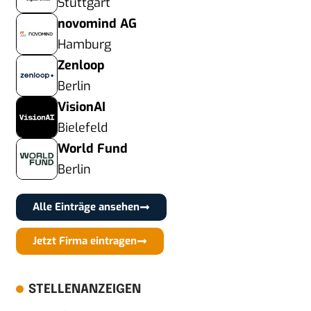
Stuttgart
novomind AG
Hamburg
Zenloop
Berlin
VisionAI
Bielefeld
World Fund
Berlin
Alle Einträge ansehen
Jetzt Firma eintragen
STELLENANZEIGEN