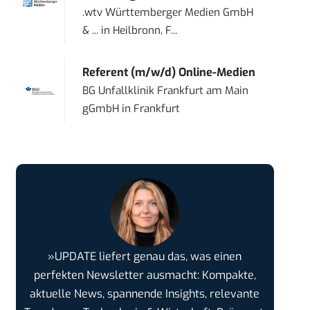
.wtv Württemberger Medien GmbH
& ...
in
Heilbronn, F...
Referent (m/w/d) Online-Medien
BG Unfallklinik Frankfurt am Main
gGmbH
in
Frankfurt
»UPDATE liefert genau das, was einen
perfekten Newsletter ausmacht: Kompakte,
aktuelle News, spannende Insights, relevante