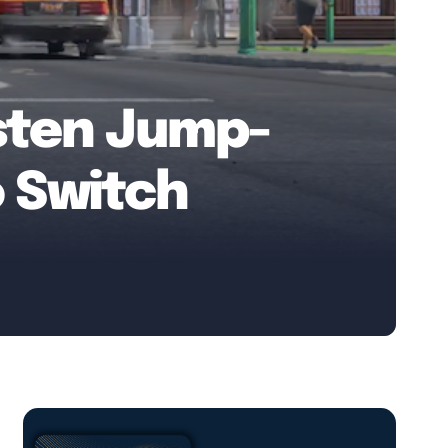
esten Jump-
o Switch