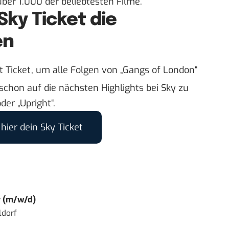
über 1.000 der beliebtesten Filme.
Sky Ticket die
en
t Ticket
, um alle Folgen von „Gangs of London“
chon auf die nächsten Highlights bei Sky zu
der „Upright“.
hier dein Sky Ticket
r (m/w/d)
ldorf