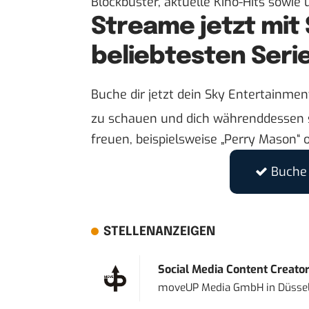
Blockbuster, aktuelle Kino-Hits sowie 
Streame jetzt mit 
beliebtesten Seri
Buche dir jetzt dein Sky Entertainmen
zu schauen und dich währenddessen s
freuen, beispielsweise „Perry Mason“ o
Buche 
STELLENANZEIGEN
Social Media Content Creato
moveUP Media GmbH
in
Düsse