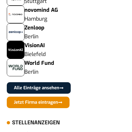
Stuttgart
novomind AG
Hamburg
Zenloop
Berlin
VisionAI
Bielefeld
World Fund
Berlin
Alle Einträge ansehen
Jetzt Firma eintragen
STELLENANZEIGEN