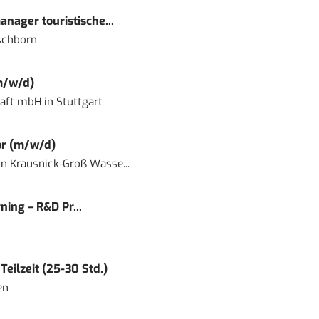
nager touristische...
schborn
m/w/d)
haft mbH
in
Stuttgart
or (m/w/d)
in
Krausnick-Groß Wasse...
ning – R&D Pr...
eilzeit (25-30 Std.)
en