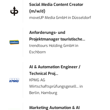
Social Media Content Creator
(m/w/d)
moveUP Media GmbH
in
Düsseldorf
Anforderungs- und
Projektmanager touristische...
trendtours Holding GmbH
in
Eschborn
AI & Automation Engineer /
Technical Proj...
KPMG AG
Wirtschaftsprüfungsgesell...
in
Berlin, Hamburg
Marketing Automation & AI