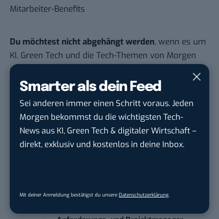
Mitarbeiter-Benefits
Du möchtest nicht abgehängt werden
, wenn es um
KI, Green Tech und die Tech-Themen von Morgen
geht? Über 12.000 smarte Leser bekommen jeden
Tag UPDATE, unser Tech-Briefing mit den
Smarter als dein Feed
wichtigsten News des Tages – und sichern sich
Sei anderen immer einen Schritt voraus. Jeden
damit ihren Vorsprung.
Hier kannst du dich
Morgen bekommst du die wichtigsten Tech-
kostenlos anmelden.
News aus KI, Green Tech & digitaler Wirtschaft –
direkt, exklusiv und kostenlos in deine Inbox.
STELLENANZEIGEN
Social Media Content Creator (m/w/d)
moveUP Media GmbH
in
Düsseldorf
Mit deiner Anmeldung bestätigst du unsere
Datenschutzerklärung
.