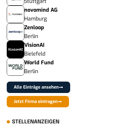
Stuttgart
novomind AG
Hamburg
Zenloop
Berlin
VisionAI
Bielefeld
World Fund
Berlin
Alle Einträge ansehen
Jetzt Firma eintragen
STELLENANZEIGEN