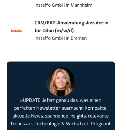
Instaffo GmbH
in
Mannheim
CRM/ERP-Anwendungsberater:in
für Odoo (m/w/d)
Instaffo GmbH
in
Bremen
»UPDATE liefert genau das, was einen
perfekten Newsletter ausmacht: Kompakte,
aktuelle News, spannende Insights, relevante
Trends aus Technologie & Wirtschaft. Prägnant,