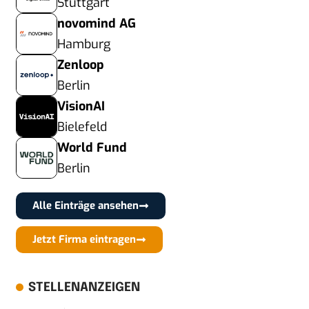
Stuttgart
novomind AG
Hamburg
Zenloop
Berlin
VisionAI
Bielefeld
World Fund
Berlin
Alle Einträge ansehen
Jetzt Firma eintragen
STELLENANZEIGEN