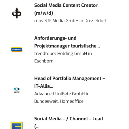
Social Media Content Creator
(m/w/d)
moveUP Media GmbH
in
Düsseldorf
Anforderungs- und
Projektmanager touristische...
trendtours Holding GmbH
in
Eschborn
Head of Portfolio Management –
IT-Allia...
Advanced UniByte GmbH
in
Bundesweit, Homeoffice
Social Media – / Channel – Lead
(...