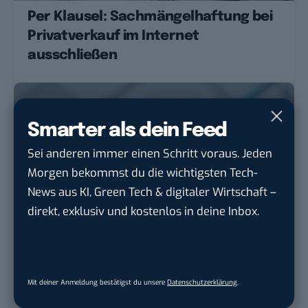
Per Klausel: Sachmängelhaftung bei
Privatverkauf im Internet
ausschließen
Smarter als dein Feed
Sei anderen immer einen Schritt voraus. Jeden
Morgen bekommst du die wichtigsten Tech-
News aus KI, Green Tech & digitaler Wirtschaft –
direkt, exklusiv und kostenlos in deine Inbox.
MONEY
TECH
Betrüger immer dreister: So wehrst
Mit deiner Anmeldung bestätigst du unsere
Datenschutzerklärung
.
du dich gegen Fake-Shops