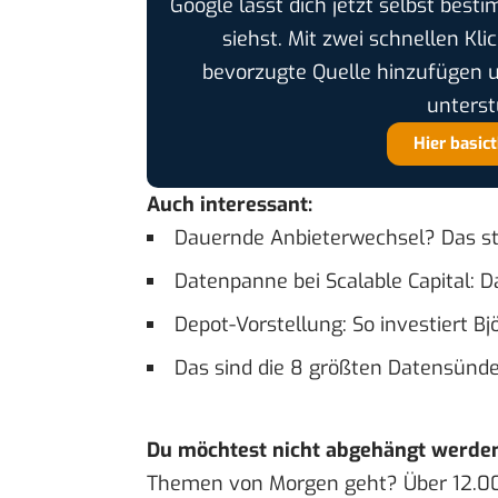
Google lässt dich jetzt selbst bes
siehst. Mit zwei schnellen Kli
bevorzugte Quelle hinzufügen 
unterst
Hier basic
Auch interessant:
Dauernde Anbieterwechsel? Das st
Datenpanne bei Scalable Capital: D
Depot-Vorstellung: So investiert B
Das sind die 8 größten Datensünde
Du möchtest nicht abgehängt werde
Themen von Morgen geht? Über 12.0