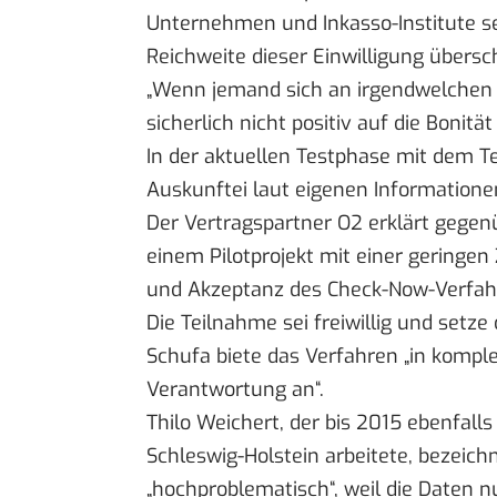
Unternehmen und Inkasso-Institute s
Reichweite dieser Einwilligung übersc
„Wenn jemand sich an irgendwelchen O
sicherlich nicht positiv auf die Bonitä
In der aktuellen Testphase mit dem Te
Auskunftei laut eigenen Informatione
Der Vertragspartner O2 erklärt gege
einem Pilotprojekt mit einer geringen
und Akzeptanz des Check-Now-Verfahr
Die Teilnahme sei freiwillig und setze
Schufa biete das Verfahren „in kompl
Verantwortung an“.
Thilo Weichert, der bis 2015 ebenfall
Schleswig-Holstein arbeitete, bezeic
„hochproblematisch“, weil die Daten n