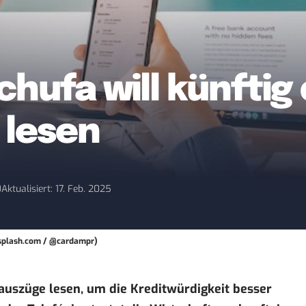
hufa will künftig
 lesen
0
Aktualisiert: 17. Feb. 2025
nsplash.com / @cardampr)
oauszüge lesen, um die Kreditwürdigkeit besser