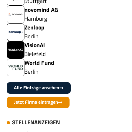
Stuttgart
novomind AG
Hamburg
Zenloop
Berlin
VisionAI
Bielefeld
World Fund
Berlin
Alle Einträge ansehen
Jetzt Firma eintragen
STELLENANZEIGEN