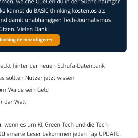
timmen, welche Quellen du in der Suche häufiger
cks kannst du BASIC thinking kostenlos als
und damit unabhängigen Tech-Journalismus
ützen. Vielen Dank!
thinking.de hinzufügen
eckt hinter der neuen Schufa-Datenbank
as sollten Nutzer jetzt wissen
jörn Waide sein Geld
r der Welt
n
, wenn es um KI, Green Tech und die Tech-
00 smarte Leser bekommen jeden Tag UPDATE,