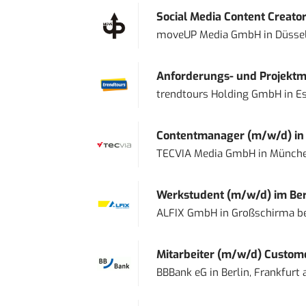
Social Media Content Creato
moveUP Media GmbH
in
Düsse
Anforderungs- und Projektma
trendtours Holding GmbH
in
E
Contentmanager (m/w/d) in T
TECVIA Media GmbH
in
Münch
Werkstudent (m/w/d) im Ber
ALFIX GmbH
in
Großschirma be
Mitarbeiter (m/w/d) Custome
BBBank eG
in
Berlin, Frankfurt