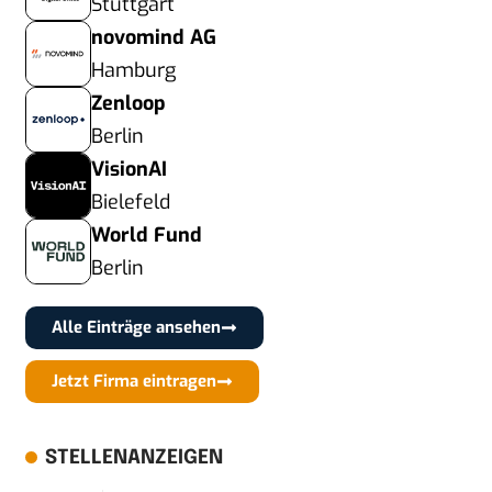
Stuttgart
novomind AG
Hamburg
Zenloop
Berlin
VisionAI
Bielefeld
World Fund
Berlin
Alle Einträge ansehen
Jetzt Firma eintragen
STELLENANZEIGEN