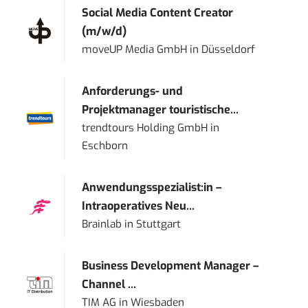
Social Media Content Creator
(m/w/d)
moveUP Media GmbH
in
Düsseldorf
Anforderungs- und
Projektmanager touristische...
trendtours Holding GmbH
in
Eschborn
Anwendungsspezialist:in –
Intraoperatives Neu...
Brainlab
in
Stuttgart
Business Development Manager –
Channel ...
TIM AG
in
Wiesbaden