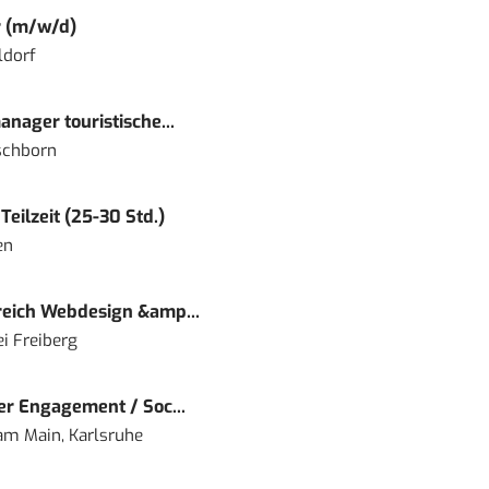
r (m/w/d)
ldorf
nager touristische...
schborn
eilzeit (25-30 Std.)
en
eich Webdesign &amp...
i Freiberg
r Engagement / Soc...
 am Main, Karlsruhe