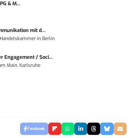
PG & M...
mmunikation mit d...
nd Handelskammer
in
Berlin
r Engagement / Soci...
 am Main, Karlsruhe
Facebook