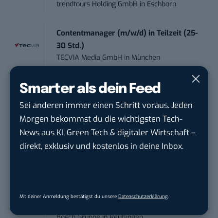
trendtours Holding GmbH
in
Eschborn
Contentmanager (m/w/d) in Teilzeit (25-
30 Std.)
TECVIA Media GmbH
in
München
Werkstudent (m/w/d) im Bereich
Smarter als dein Feed
Webdesign &amp...
Sei anderen immer einen Schritt voraus. Jeden
ALFIX GmbH
in
Großschirma bei Freiberg
Morgen bekommst du die wichtigsten Tech-
News aus KI, Green Tech & digitaler Wirtschaft –
Mitarbeiter (m/w/d) Customer
direkt, exklusiv und kostenlos in deine Inbox.
Engagement / Soc...
BBBank eG
in
Berlin, Frankfurt am Main,
Karlsruhe
Mit deiner Anmeldung bestätigst du unsere
Datenschutzerklärung
.
Senior ASIC Digital Lead – ATPG & M...
Bosch Gruppe
in
Reutlingen