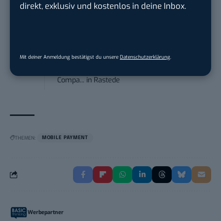
DVGW Deutscher Verein des Gas- und
direkt, exklusiv und kostenlos in deine Inbox.
Wasserfac...
in
Bonn
Social Media Manager / Content Creator
(m/w/d)
Mit deiner Anmeldung bestätigst du unsere
Datenschutzerklärung
.
Dr. Meyer & Meyer-Peteaux New Media
Compa...
in
Rastede
THEMEN:
MOBILE PAYMENT
Werbepartner