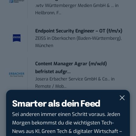
.wtv Württemberger Medien GmbH & ...
in
Heilbronn, F...
Endpoint Security Engineer – OT (f/m/x)
ZEISS
in
Oberkochen (Baden-Württemberg),
München
Content Manager Agrar (m/w/d)
befristet aufgr...
Josera Erbacher Service GmbH & Co...
in
Remote / Mob...
Smarter als dein Feed
Social Media Manager (m/w/d)
BANNERKÖNIG GmbH
in
Gelsenkirchen
Sei anderen immer einen Schritt voraus. Jeden
Morgen bekommst du die wichtigsten Tech-
Referent (m/w/d) Technik & Netzwerke
News aus KI, Green Tech & digitaler Wirtschaft –