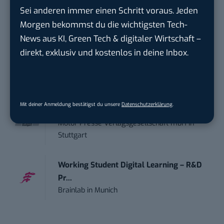
Engagement / Soci...
Sei anderen immer einen Schritt voraus. Jeden
BBBank eG
in
Berlin, Frankfurt am Main,
Morgen bekommst du die wichtigsten Tech-
Karlsruhe
News aus KI, Green Tech & digitaler Wirtschaft –
direkt, exklusiv und kostenlos in deine Inbox.
Content Manager (m/w/g) mit
Schwerpunkt Socia...
LEUCHTTURM1917
in
Geesthacht
Mit deiner Anmeldung bestätigst du unsere
Datenschutzerklärung
.
Editorial Prompt Engineer (m/w/d)
Motor Presse Verlagsgesellschaft mbH
in
Stuttgart
Working Student Digital Learning – R&D
Pr...
Brainlab
in
Munich