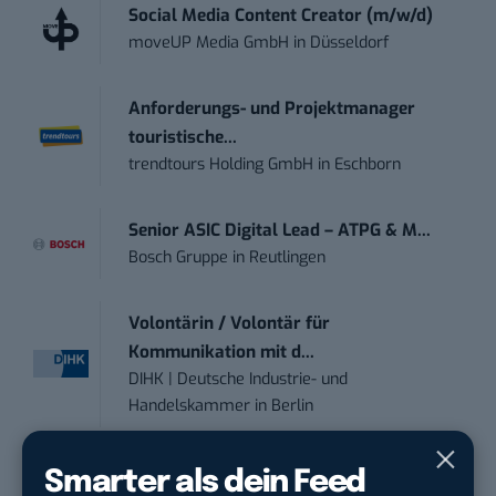
Social Media Content Creator (m/w/d)
moveUP Media GmbH
in
Düsseldorf
Anforderungs- und Projektmanager
touristische...
trendtours Holding GmbH
in
Eschborn
Senior ASIC Digital Lead – ATPG & M...
Bosch Gruppe
in
Reutlingen
Volontärin / Volontär für
Kommunikation mit d...
DIHK | Deutsche Industrie- und
Handelskammer
in
Berlin
Teamleiter (m/w/d) Customer
Smarter als dein Feed